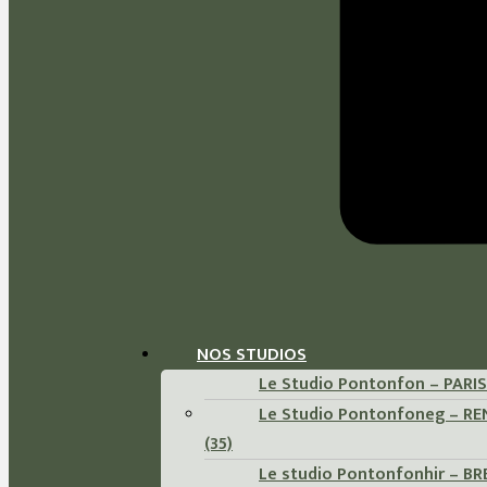
NOS STUDIOS
Le Studio Pontonfon – PARIS 
Le Studio Pontonfoneg – R
(35)
Le studio Pontonfonhir – B