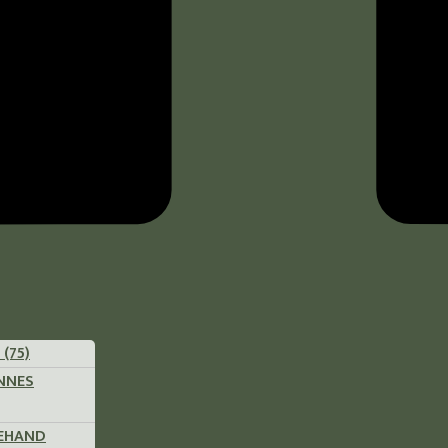
(75)
ENNES
REHAND