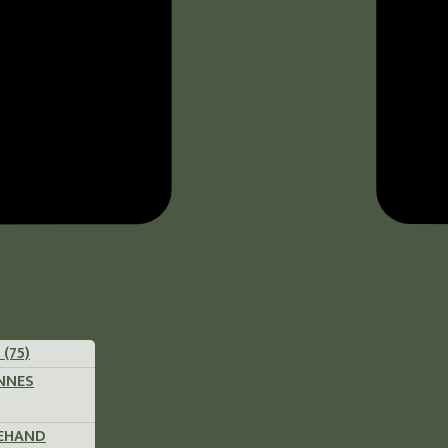
(75)
ENNES
REHAND