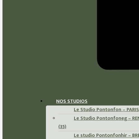
NOS STUDIOS
Le Studio Pontonfon – PARIS 
Le Studio Pontonfoneg – R
(35)
Le studio Pontonfonhir – B